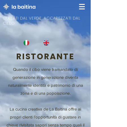
CULLATI DAL VERDE, ACCAREZZATI DAL
CIELO.
RISTORANTE
Quando il cibo viene tramandato di
generazione in generazione diventa
naturalmente identità e patrimonio di una
zona e di una popolazione.
La cucina creativa de La Baitina offre ai
propri clienti l’opportunità di gustare in
chiave rivisitata sapori senza tempo quali il