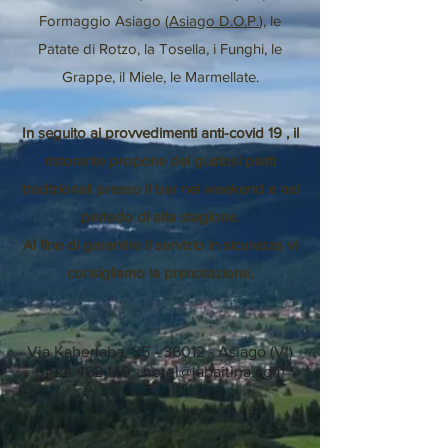
Formaggio Asiago (
Asiago D.O.P.
), le
Patate di Rotzo, la Tosella, i Funghi, le
Grappe, il Miele, le Marmellate.
In seguito ai provvedimenti anti-covid 19 , il
ristorante propone dei gustosi piatti
tradizionali presso il bar nei weekend e nel
periodo di alta stagione.
Al fine di garantire il servizio in sicurezza vi
consigliamo la prenotazione.
Via Kaberlaba,
35 - 36012
- Asiago (VI)
0424 462 149
-
hotel@labaitina.com