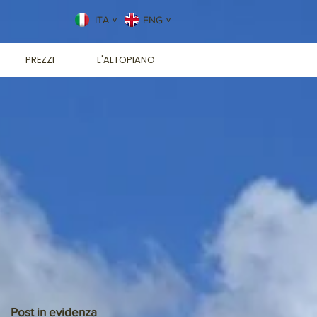
ITA ˅
ENG ˅
PREZZI
L'ALTOPIANO
Post in evidenza