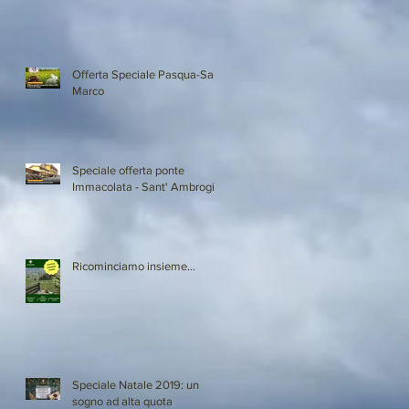
Offerta Speciale Pasqua-San
Marco
Speciale offerta ponte
Immacolata - Sant' Ambrogio
Ricominciamo insieme...
Speciale Natale 2019: un
sogno ad alta quota