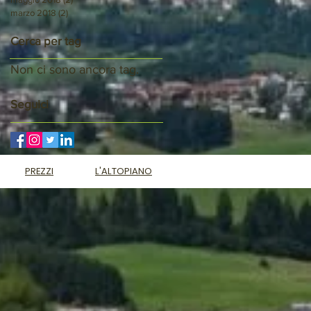
marzo 2018
(2)
2 post
Cerca per tag
Non ci sono ancora tag.
Seguici
PREZZI
L'ALTOPIANO