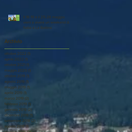
Il 18-19 e il 25-26 maggio
vieni a vivere un weekend da
fiaba a La Baitina
Archivio
ottobre 2022
(1)
1 post
aprile 2022
(1)
1 post
ottobre 2021
(1)
1 post
maggio 2020
(1)
1 post
ottobre 2019
(1)
1 post
agosto 2019
(1)
1 post
maggio 2019
(1)
1 post
aprile 2019
(1)
1 post
marzo 2019
(2)
2 post
febbraio 2019
(1)
1 post
gennaio 2019
(2)
2 post
dicembre 2018
(1)
1 post
settembre 2018
(2)
2 post
agosto 2018
(1)
1 post
maggio 2018
(2)
2 post