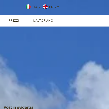
ITA ˅
ENG ˅
PREZZI
L'ALTOPIANO
Post in evidenza