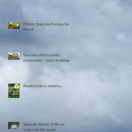
Offerta Speciale Pasqua-San
Marco
Speciale offerta ponte
Immacolata - Sant' Ambrogio
Ricominciamo insieme...
Speciale Natale 2019: un
sogno ad alta quota