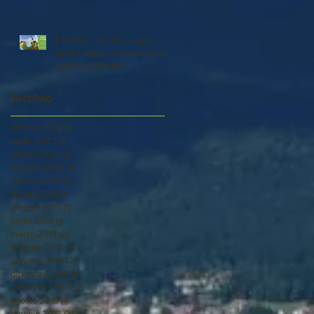
Il 18-19 e il 25-26 maggio
vieni a vivere un weekend da
fiaba a La Baitina
Archivio
ottobre 2022
(1)
1 post
aprile 2022
(1)
1 post
ottobre 2021
(1)
1 post
maggio 2020
(1)
1 post
ottobre 2019
(1)
1 post
agosto 2019
(1)
1 post
maggio 2019
(1)
1 post
aprile 2019
(1)
1 post
marzo 2019
(2)
2 post
febbraio 2019
(1)
1 post
gennaio 2019
(2)
2 post
dicembre 2018
(1)
1 post
settembre 2018
(2)
2 post
agosto 2018
(1)
1 post
maggio 2018
(2)
2 post