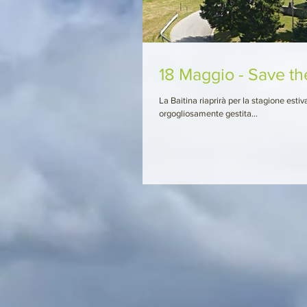
18 Maggio - Save th
La Baitina riaprirà per la stagione estiv
orgogliosamente gestita...