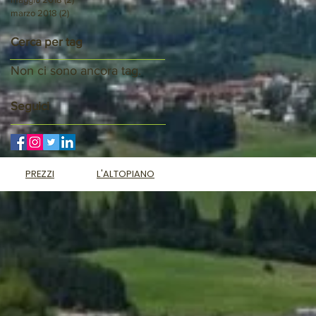
marzo 2018
(2)
2 post
Cerca per tag
Non ci sono ancora tag.
Seguici
PREZZI
L'ALTOPIANO